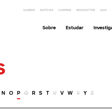
ULISBOA
NOTÍCIAS
CLIPPING
NEWSLETTER
LOJA
Sobre
Estudar
Investi
s
N
O
P
Q
R
S
T
U
V
W
X
Y
Z