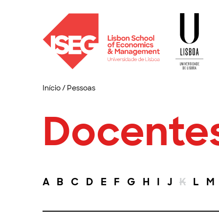
Início
/
Pessoas
Docente
A
B
C
D
E
F
G
H
I
J
K
L
M