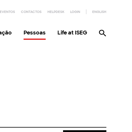
EVENTOS
CONTACTOS
HELPDESK
LOGIN
ENGLISH
gação
Pessoas
Life at ISEG