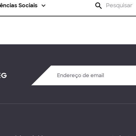
ências Sociais
EG