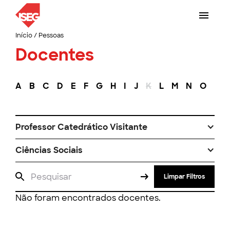
Início
/
Pessoas
Docentes
A
B
C
D
E
F
G
H
I
J
K
L
M
N
O
P
Professor Catedrático Visitante
Ciências Sociais
Limpar Filtros
Não foram encontrados docentes.