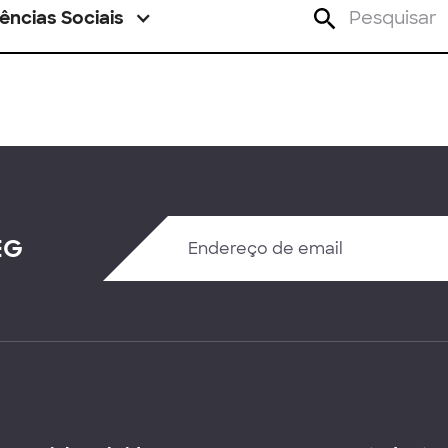
ências Sociais
EG