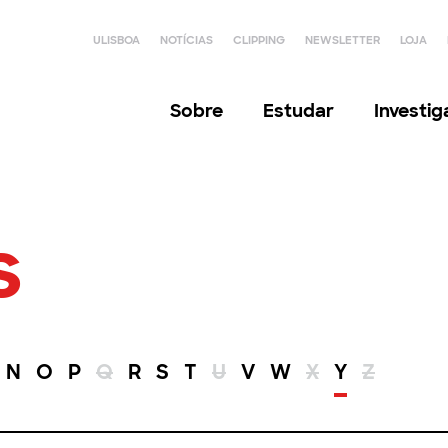
ULISBOA
NOTÍCIAS
CLIPPING
NEWSLETTER
LOJA
Sobre
Estudar
Investi
s
N
O
P
Q
R
S
T
U
V
W
X
Y
Z