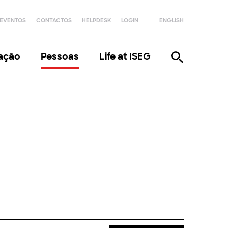
EVENTOS
CONTACTOS
HELPDESK
LOGIN
ENGLISH
gação
Pessoas
Life at ISEG