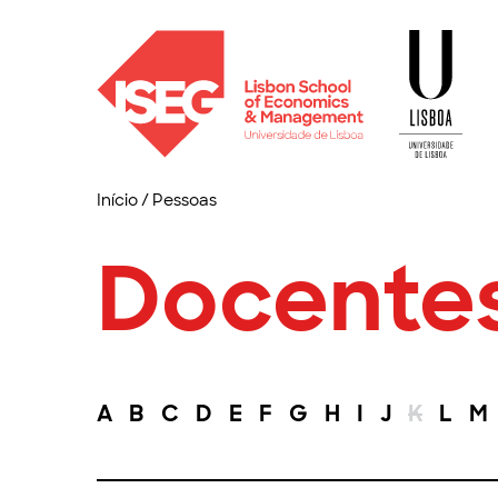
Início
/
Pessoas
Docente
A
B
C
D
E
F
G
H
I
J
K
L
M