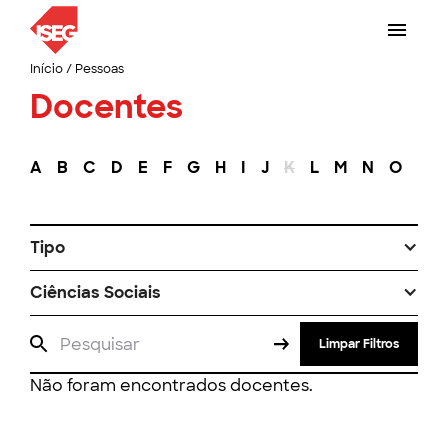
Início
/
Pessoas
Docentes
A
B
C
D
E
F
G
H
I
J
K
L
M
N
O
P
Tipo
Ciências Sociais
Limpar Filtros
Não foram encontrados docentes.