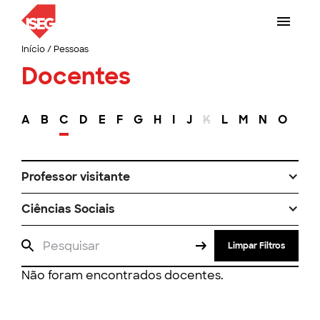
Início
/
Pessoas
Docentes
A
B
C
D
E
F
G
H
I
J
K
L
M
N
O
P
Professor visitante
Ciências Sociais
Limpar Filtros
Não foram encontrados docentes.