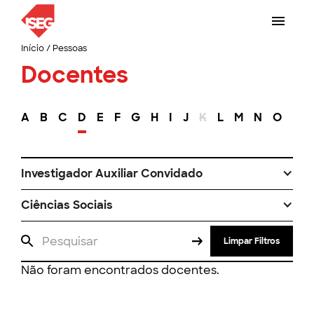
Início
/
Pessoas
Docentes
A
B
C
D
E
F
G
H
I
J
K
L
M
N
O
P
Investigador Auxiliar Convidado
Ciências Sociais
Limpar Filtros
Não foram encontrados docentes.