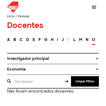
Início
/
Pessoas
Docentes
A
B
C
D
E
F
G
H
I
J
K
L
M
N
O
P
Investigador principal
Economia
Limpar Filtros
Não foram encontrados docentes.