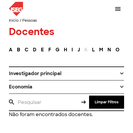
Início
/
Pessoas
Docentes
A
B
C
D
E
F
G
H
I
J
K
L
M
N
O
P
Investigador principal
Economia
Limpar Filtros
Não foram encontrados docentes.