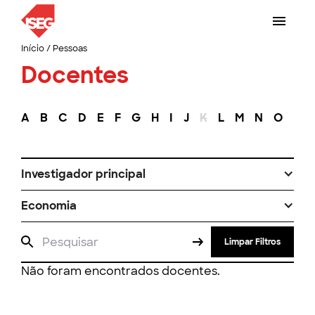
Início
/
Pessoas
Docentes
A
B
C
D
E
F
G
H
I
J
K
L
M
N
O
P
Investigador principal
Economia
Limpar Filtros
Não foram encontrados docentes.