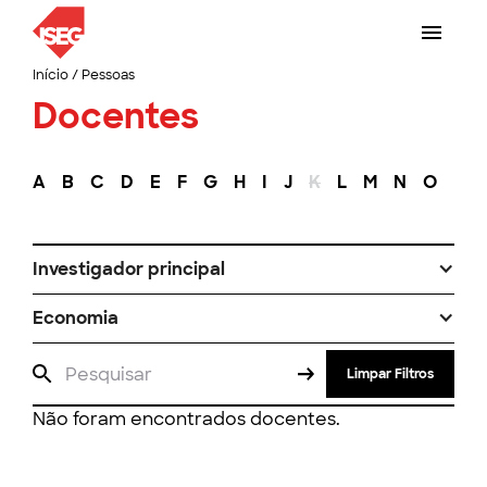
Início
/
Pessoas
Docentes
A
B
C
D
E
F
G
H
I
J
K
L
M
N
O
P
Investigador principal
Economia
Limpar Filtros
Não foram encontrados docentes.