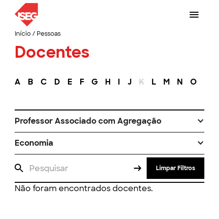
Início
/
Pessoas
Docentes
A
B
C
D
E
F
G
H
I
J
K
L
M
N
O
P
Professor Associado com Agregação
Economia
Limpar Filtros
Não foram encontrados docentes.