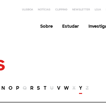
ULISBOA
NOTÍCIAS
CLIPPING
NEWSLETTER
LOJA
Sobre
Estudar
Investi
s
N
O
P
Q
R
S
T
U
V
W
X
Y
Z