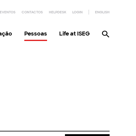
EVENTOS
CONTACTOS
HELPDESK
LOGIN
ENGLISH
gação
Pessoas
Life at ISEG