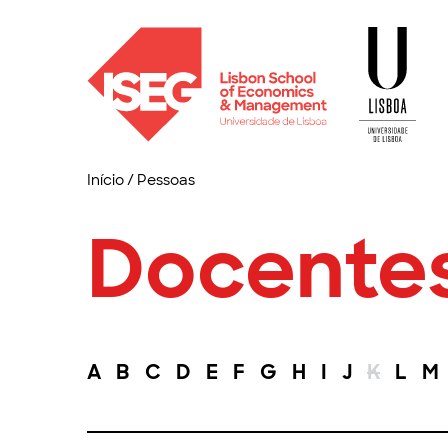
Início
/
Pessoas
Docente
A
B
C
D
E
F
G
H
I
J
K
L
M