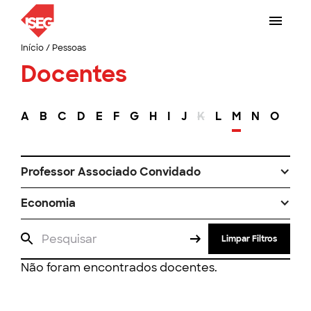
Início
/
Pessoas
Docentes
A
B
C
D
E
F
G
H
I
J
K
L
M
N
O
P
Professor Associado Convidado
Economia
Limpar Filtros
Não foram encontrados docentes.