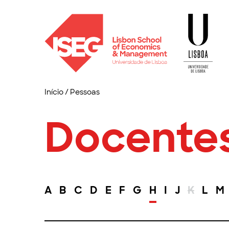
Início
/
Pessoas
Docente
A
B
C
D
E
F
G
H
I
J
K
L
M