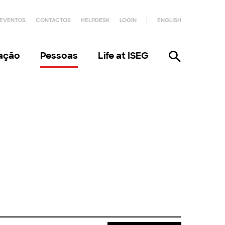
EVENTOS
CONTACTOS
HELPDESK
LOGIN
ENGLISH
gação
Pessoas
Life at ISEG