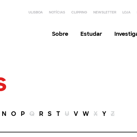
ULISBOA
NOTÍCIAS
CLIPPING
NEWSLETTER
LOJA
Sobre
Estudar
Investi
s
N
O
P
Q
R
S
T
U
V
W
X
Y
Z