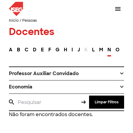
Início
/
Pessoas
Docentes
A
B
C
D
E
F
G
H
I
J
K
L
M
N
O
P
Professor Auxiliar Convidado
Economia
Limpar Filtros
Não foram encontrados docentes.