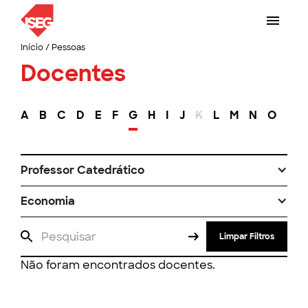
Início
/
Pessoas
Docentes
A
B
C
D
E
F
G
H
I
J
K
L
M
N
O
P
Professor Catedrático
Economia
Limpar Filtros
Não foram encontrados docentes.