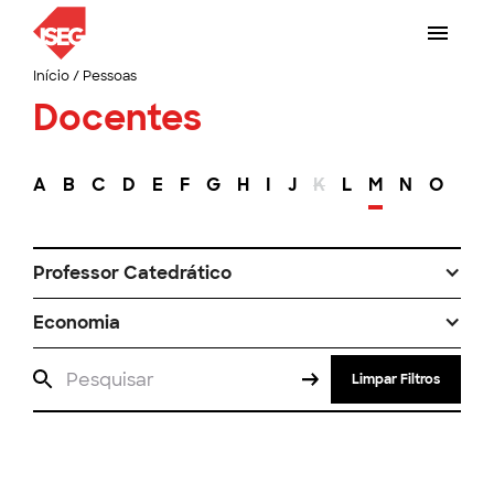
Início
/
Pessoas
Docentes
A
B
C
D
E
F
G
H
I
J
K
L
M
N
O
P
Professor Catedrático
Economia
Limpar Filtros