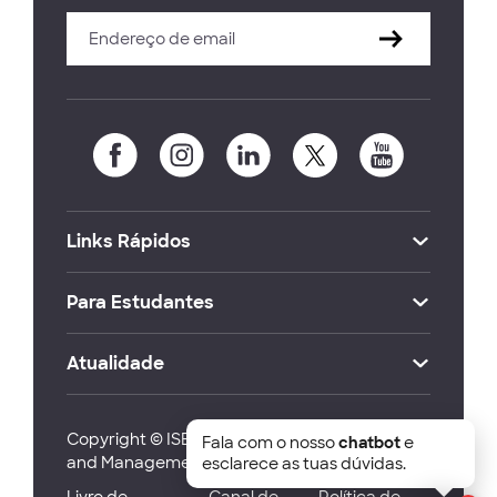
Links Rápidos
Para Estudantes
Atualidade
Copyright © ISEG Lisbon School of Economics
Fala com o nosso
chatbot
e
and Management 2026
esclarece as tuas dúvidas.