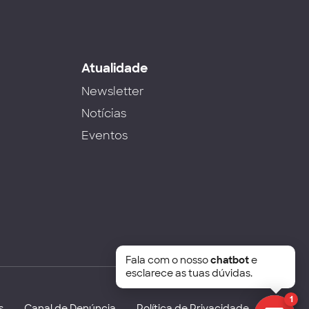
s
Atualidade
Newsletter
Notícias
Eventos
Fala com o nosso
chatbot
e
esclarece as tuas dúvidas.
1
s
Canal de Denúncia
Política de Privacidade