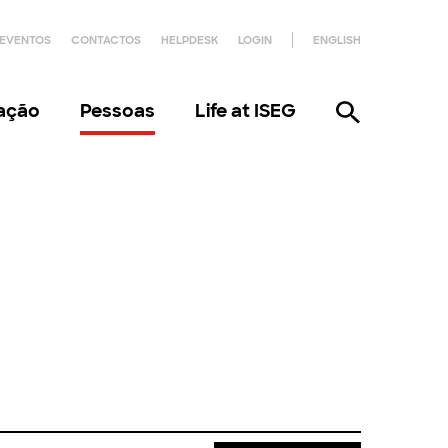
EVENTOS
CONTACTOS
HELPDESK
LOGIN
ENGLISH
gação
Pessoas
Life at ISEG