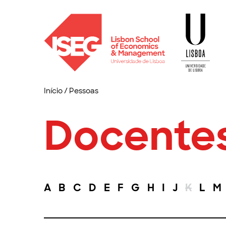
Início
/
Pessoas
Docente
A
B
C
D
E
F
G
H
I
J
K
L
M