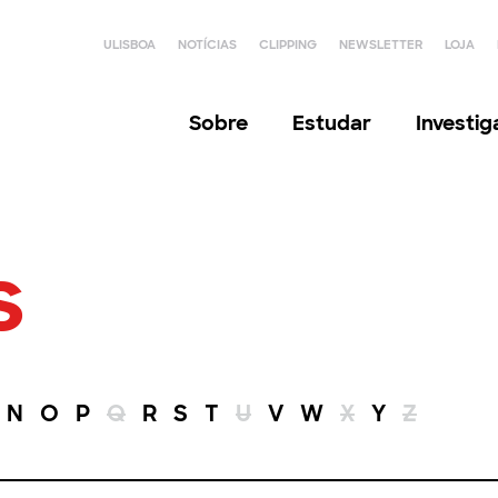
ULISBOA
NOTÍCIAS
CLIPPING
NEWSLETTER
LOJA
Sobre
Estudar
Investi
s
N
O
P
Q
R
S
T
U
V
W
X
Y
Z