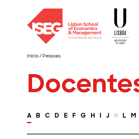
Início
/
Pessoas
Docente
A
B
C
D
E
F
G
H
I
J
K
L
M