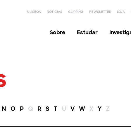
ULISBOA
NOTÍCIAS
CLIPPING
NEWSLETTER
LOJA
Sobre
Estudar
Investi
s
N
O
P
Q
R
S
T
U
V
W
X
Y
Z