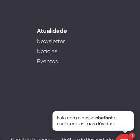
s
Atualidade
Newsletter
Notícias
Eventos
Fala com o nosso
chatbot
e
esclarece as tuas dúvidas.
1
s
Canal de Denúncia
Política de Privacidade