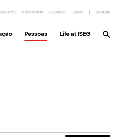
EVENTOS
CONTACTOS
HELPDESK
LOGIN
ENGLISH
gação
Pessoas
Life at ISEG