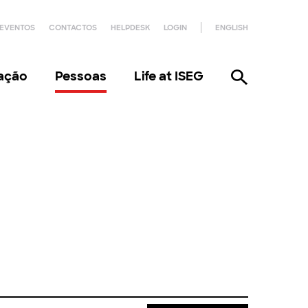
EVENTOS
CONTACTOS
HELPDESK
LOGIN
ENGLISH
gação
Pessoas
Life at ISEG