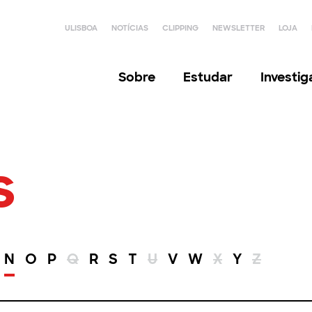
ULISBOA
NOTÍCIAS
CLIPPING
NEWSLETTER
LOJA
Sobre
Estudar
Investi
s
N
O
P
Q
R
S
T
U
V
W
X
Y
Z