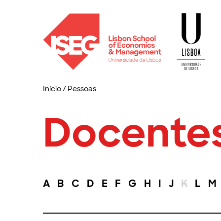
Início
/
Pessoas
Docente
A
B
C
D
E
F
G
H
I
J
K
L
M