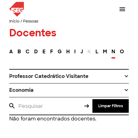
Início
/
Pessoas
Docentes
A
B
C
D
E
F
G
H
I
J
K
L
M
N
O
P
Professor Catedrático Visitante
Economia
Limpar Filtros
Não foram encontrados docentes.