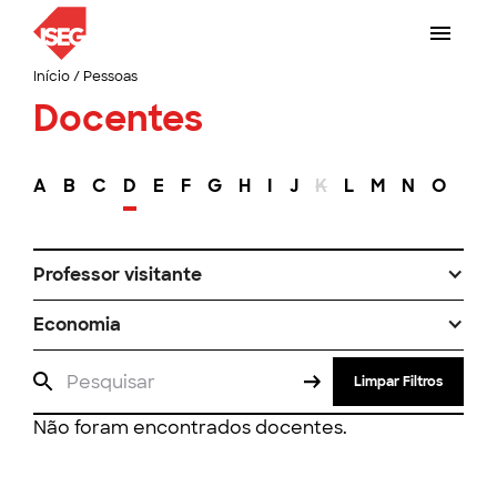
Início
/
Pessoas
Docentes
A
B
C
D
E
F
G
H
I
J
K
L
M
N
O
P
Professor visitante
Economia
Limpar Filtros
Não foram encontrados docentes.