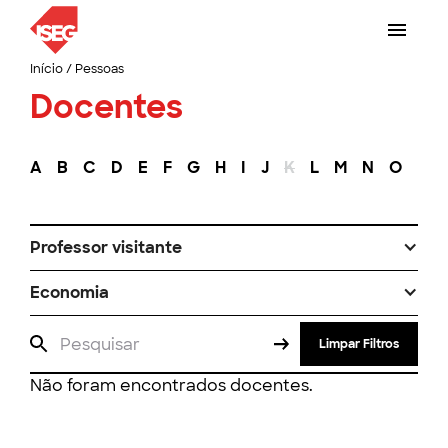
Início
/
Pessoas
Docentes
A
B
C
D
E
F
G
H
I
J
K
L
M
N
O
P
Professor visitante
Economia
Limpar Filtros
Não foram encontrados docentes.