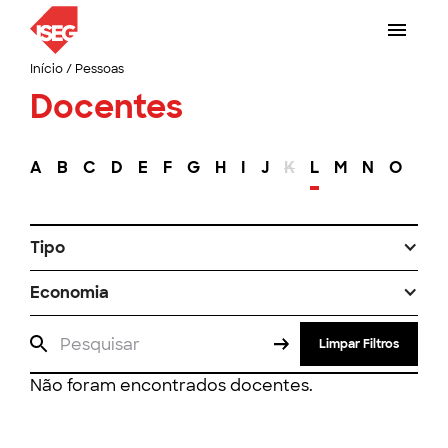
Início
/
Pessoas
Docentes
A
B
C
D
E
F
G
H
I
J
K
L
M
N
O
P
Tipo
Economia
Limpar Filtros
Não foram encontrados docentes.