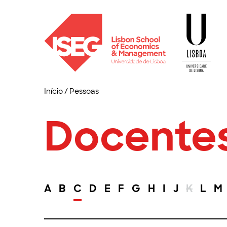
Início
/
Pessoas
Docente
A
B
C
D
E
F
G
H
I
J
K
L
M