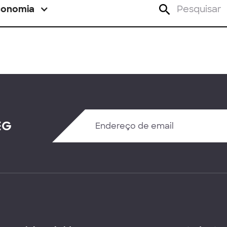
conomia
EG