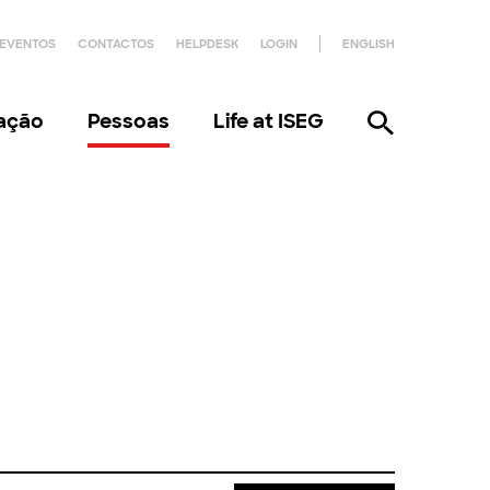
EVENTOS
CONTACTOS
HELPDESK
LOGIN
ENGLISH
gação
Pessoas
Life at ISEG