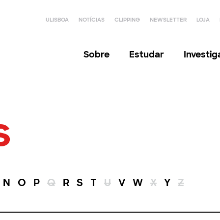
ULISBOA
NOTÍCIAS
CLIPPING
NEWSLETTER
LOJA
Sobre
Estudar
Investi
s
N
O
P
Q
R
S
T
U
V
W
X
Y
Z