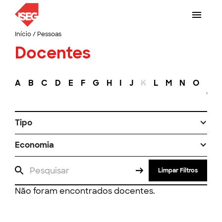
Início
/
Pessoas
Docentes
A
B
C
D
E
F
G
H
I
J
K
L
M
N
O
P
Tipo
Economia
Limpar Filtros
Não foram encontrados docentes.