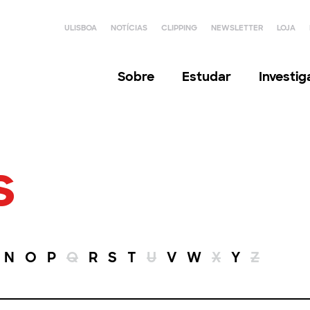
ULISBOA
NOTÍCIAS
CLIPPING
NEWSLETTER
LOJA
Sobre
Estudar
Investi
s
N
O
P
Q
R
S
T
U
V
W
X
Y
Z