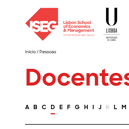
Início
/
Pessoas
Docente
A
B
C
D
E
F
G
H
I
J
K
L
M