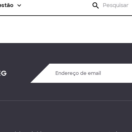
estão
EG