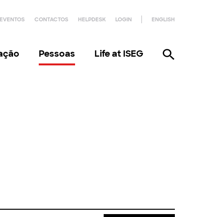
EVENTOS
CONTACTOS
HELPDESK
LOGIN
ENGLISH
gação
Pessoas
Life at ISEG