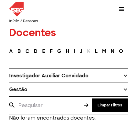
Início
/
Pessoas
Docentes
A
B
C
D
E
F
G
H
I
J
K
L
M
N
O
P
Investigador Auxiliar Convidado
Gestão
Limpar Filtros
Não foram encontrados docentes.