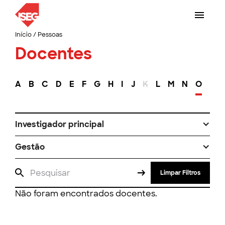
Início
/
Pessoas
Docentes
A
B
C
D
E
F
G
H
I
J
K
L
M
N
O
P
Investigador principal
Gestão
Limpar Filtros
Não foram encontrados docentes.