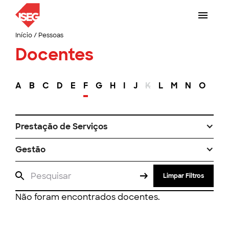
Início
/
Pessoas
Docentes
A
B
C
D
E
F
G
H
I
J
K
L
M
N
O
P
Prestação de Serviços
Gestão
Limpar Filtros
Não foram encontrados docentes.