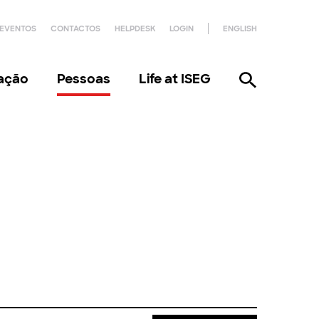
EVENTOS
CONTACTOS
HELPDESK
LOGIN
ENGLISH
gação
Pessoas
Life at ISEG