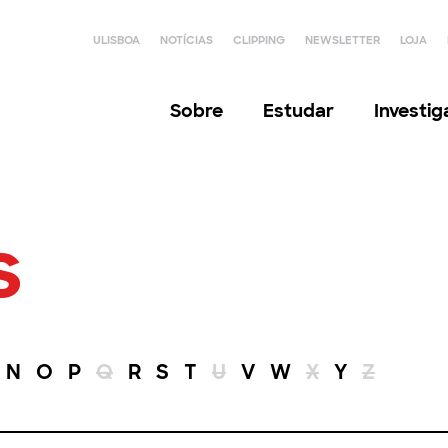
ULISBOA
NOTÍCIAS
CLIPPING
NEWSLETTER
LOJA
Sobre
Estudar
Investi
s
N
O
P
Q
R
S
T
U
V
W
X
Y
Z