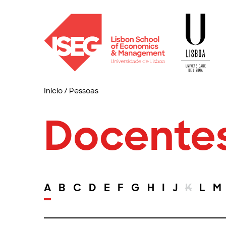
Início
/
Pessoas
Docente
A
B
C
D
E
F
G
H
I
J
K
L
M