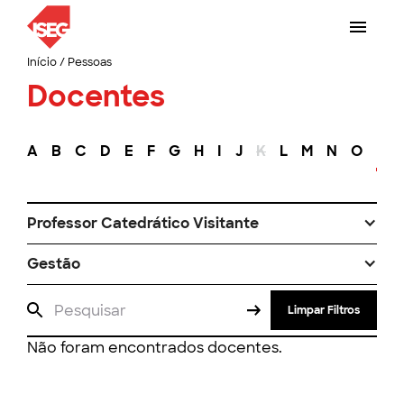
Início
/
Pessoas
Docentes
A
B
C
D
E
F
G
H
I
J
K
L
M
N
O
P
Professor Catedrático Visitante
Gestão
Limpar Filtros
Não foram encontrados docentes.