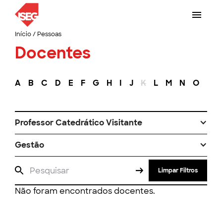
Início
/
Pessoas
Docentes
A
B
C
D
E
F
G
H
I
J
K
L
M
N
O
P
Professor Catedrático Visitante
Gestão
Limpar Filtros
Não foram encontrados docentes.