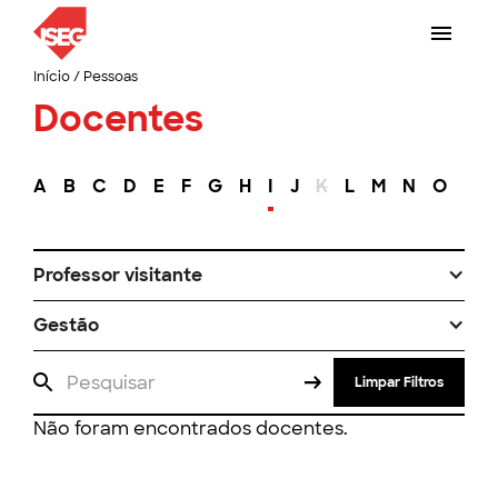
Início
/
Pessoas
Docentes
A
B
C
D
E
F
G
H
I
J
K
L
M
N
O
P
Professor visitante
Gestão
Limpar Filtros
Não foram encontrados docentes.