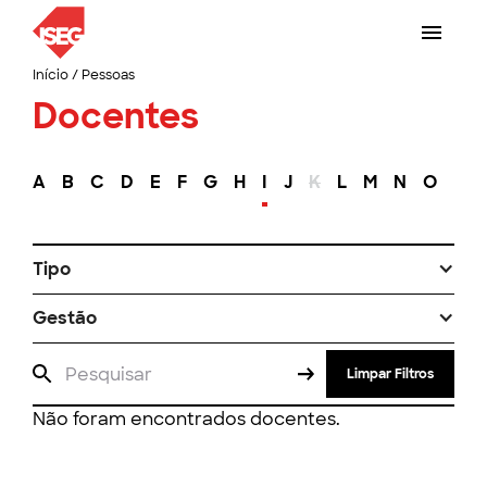
Início
/
Pessoas
Docentes
A
B
C
D
E
F
G
H
I
J
K
L
M
N
O
P
Tipo
Gestão
Limpar Filtros
Não foram encontrados docentes.