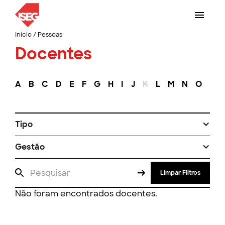
Início
/
Pessoas
Docentes
A
B
C
D
E
F
G
H
I
J
K
L
M
N
O
P
Tipo
Gestão
Limpar Filtros
Não foram encontrados docentes.