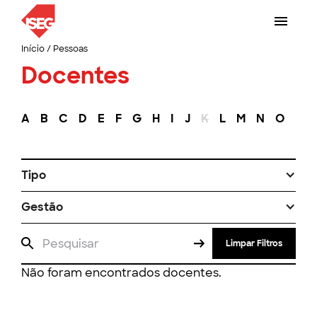
Início
/
Pessoas
Docentes
A
B
C
D
E
F
G
H
I
J
K
L
M
N
O
P
Tipo
Gestão
Limpar Filtros
Não foram encontrados docentes.