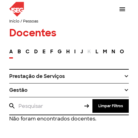
Início
/
Pessoas
Docentes
A
B
C
D
E
F
G
H
I
J
K
L
M
N
O
P
Prestação de Serviços
Gestão
Limpar Filtros
Não foram encontrados docentes.