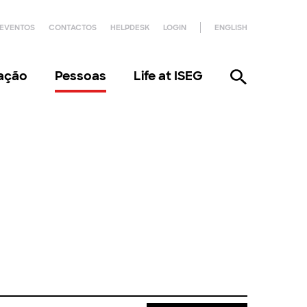
EVENTOS
CONTACTOS
HELPDESK
LOGIN
ENGLISH
gação
Pessoas
Life at ISEG