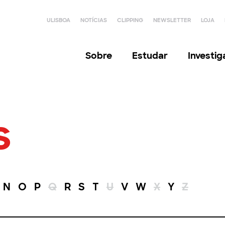
ULISBOA
NOTÍCIAS
CLIPPING
NEWSLETTER
LOJA
Sobre
Estudar
Investi
s
N
O
P
Q
R
S
T
U
V
W
X
Y
Z