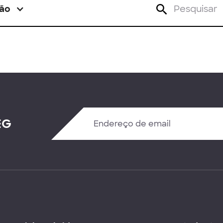
ão
EG