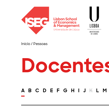
Início
/
Pessoas
Docente
A
B
C
D
E
F
G
H
I
J
K
L
M