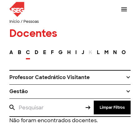
Início
/
Pessoas
Docentes
A
B
C
D
E
F
G
H
I
J
K
L
M
N
O
P
Professor Catedrático Visitante
Gestão
Limpar Filtros
Não foram encontrados docentes.