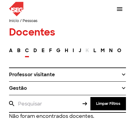
Início
/
Pessoas
Docentes
A
B
C
D
E
F
G
H
I
J
K
L
M
N
O
P
Professor visitante
Gestão
Limpar Filtros
Não foram encontrados docentes.