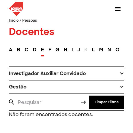
Início
/
Pessoas
Docentes
A
B
C
D
E
F
G
H
I
J
K
L
M
N
O
P
Investigador Auxiliar Convidado
Gestão
Limpar Filtros
Não foram encontrados docentes.