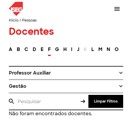
Início
/
Pessoas
Docentes
A
B
C
D
E
F
G
H
I
J
K
L
M
N
O
P
Professor Auxiliar
Gestão
Limpar Filtros
Não foram encontrados docentes.