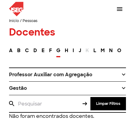
Início
/
Pessoas
Docentes
A
B
C
D
E
F
G
H
I
J
K
L
M
N
O
P
Professor Auxiliar com Agregação
Gestão
Limpar Filtros
Não foram encontrados docentes.