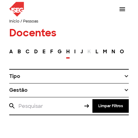
Início
/
Pessoas
Docentes
A
B
C
D
E
F
G
H
I
J
K
L
M
N
O
P
Tipo
Gestão
Limpar Filtros