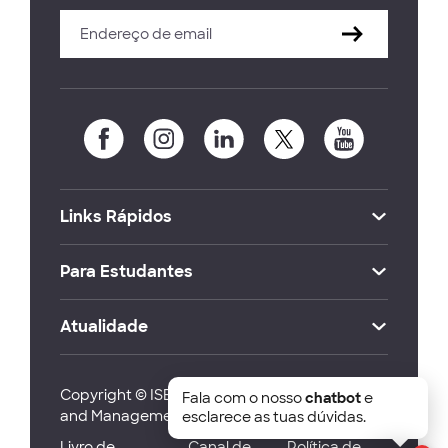
Links Rápidos
Para Estudantes
Atualidade
Copyright © ISEG Lisbon School of Economics
Fala com o nosso
chatbot
e
and Management 2026
esclarece as tuas dúvidas.
Livro de
Canal de
Política de