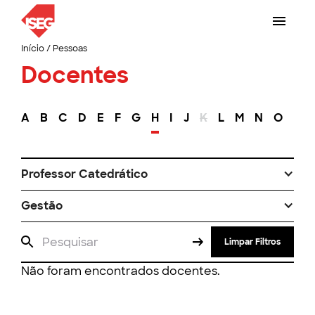
Início
/
Pessoas
Docentes
A
B
C
D
E
F
G
H
I
J
K
L
M
N
O
P
Professor Catedrático
Gestão
Limpar Filtros
Não foram encontrados docentes.