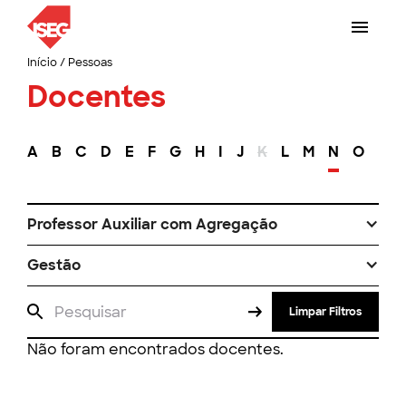
Início
/
Pessoas
Docentes
A
B
C
D
E
F
G
H
I
J
K
L
M
N
O
P
Professor Auxiliar com Agregação
Gestão
Limpar Filtros
Não foram encontrados docentes.