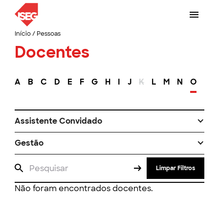
Início
/
Pessoas
Docentes
A
B
C
D
E
F
G
H
I
J
K
L
M
N
O
P
Assistente Convidado
Gestão
Limpar Filtros
Não foram encontrados docentes.