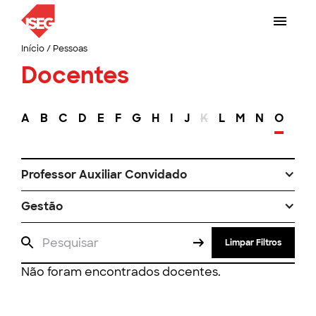
Início
/
Pessoas
Docentes
A
B
C
D
E
F
G
H
I
J
K
L
M
N
O
P
Professor Auxiliar Convidado
Gestão
Limpar Filtros
Não foram encontrados docentes.