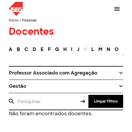
Início
/
Pessoas
Docentes
A
B
C
D
E
F
G
H
I
J
K
L
M
N
O
P
Professor Associado com Agregação
Gestão
Limpar Filtros
Não foram encontrados docentes.